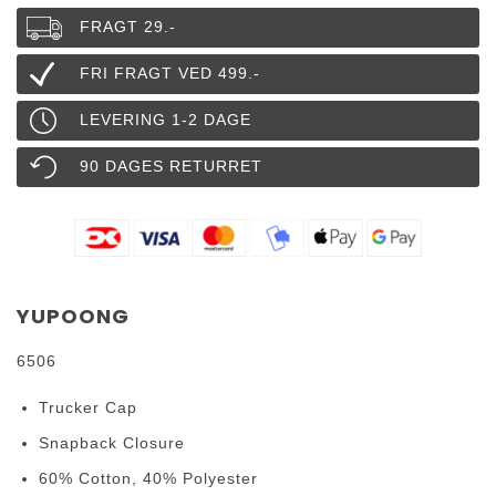
FRAGT 29.-
FRI FRAGT VED 499.-
LEVERING 1-2 DAGE
90 DAGES RETURRET
YUPOONG
6506
Trucker Cap
Snapback Closure
60% Cotton, 40% Polyester