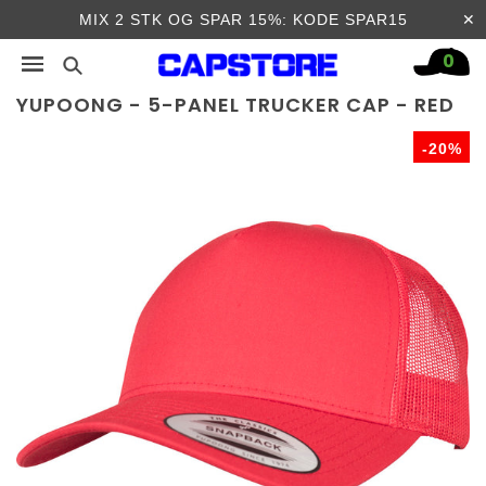
✕
MIX 2 STK OG SPAR 15%: KODE SPAR15
0
YUPOONG - 5-PANEL TRUCKER CAP - RED
-20%