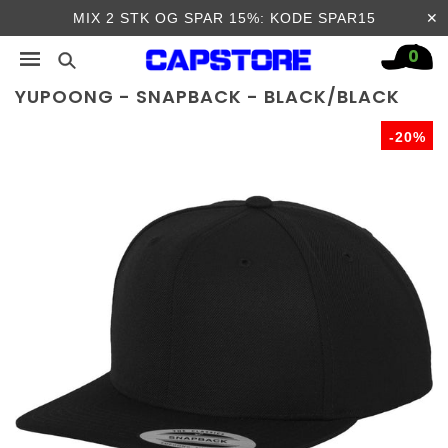
✕
MIX 2 STK OG SPAR 15%: KODE SPAR15
0
YUPOONG - SNAPBACK - BLACK/BLACK
-20%