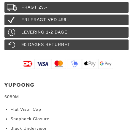
FRAGT 29.-
FRI FRAGT VED 499.-
LEVERING 1-2 DAGE
90 DAGES RETURRET
YUPOONG
6089M
Flat Visor Cap
Snapback Closure
Black Undervisor